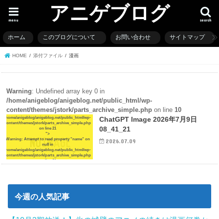
アニゲブログ
menu
search
ホーム
このブログについて
お問い合わせ
サイトマップ
HOME
添付ファイル
漫画
Warning
: Undefined array key 0 in
/home/anigeblog/anigeblog.net/public_html/wp-
content/themes/jstork/parts_archive_simple.php
on line
10
/home/anigeblog/anigeblog.net/public_html/wp-
ChatGPT Image 2026年7月9日
content/themes/jstork/parts_archive_simple.php
08_41_21
on line
21
">
Warning
: Attempt to read property "name" on
2026.07.09
null in
/home/anigeblog/anigeblog.net/public_html/wp-
content/themes/jstork/parts_archive_simple.php
on line
21
今週の人気記事