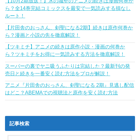
【10月2期放送！】氷の城壁のアニメの続きは漫画何巻か
ら？全14巻完結コミックスを最安で一気読みする損なし
ルート！
【片田舎のおっさん、剣聖になる2期】続きは原作何巻か
ら？漫画と小説の先を徹底解説！
【ツキミチ】アニメの続きは原作小説・漫画の何巻か
ら？ツキミチをお得に一気読みする方法を徹底解説！
スーパーの裏でヤニ吸うふたりは完結した？最新刊の発
売日と続きを一番安く読む方法をプロが解説！
アニメ『片田舎のおっさん、剣聖になる 2期』見逃し配信
はどこ？ABEMAでの視聴法と原作を安く読む方法
記事検索