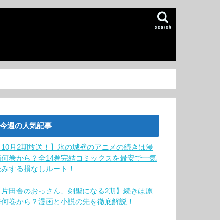
search
今週の人気記事
【10月2期放送！】氷の城壁のアニメの続きは漫
画何巻から？全14巻完結コミックスを最安で一気
読みする損なしルート！
【片田舎のおっさん、剣聖になる2期】続きは原
作何巻から？漫画と小説の先を徹底解説！