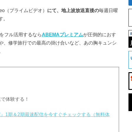
Video（プライムビデオ）
にて、地上波放送直後の
毎週日曜
す。
信をフル活用するなら
ABEMAプレミアム
が圧倒的におす
や、修学旅行での最高の掛け合いなど、あの胸キュンシ
。
速で体験する！
僕』1期＆2期最速配信を今すぐチェックする（無料体