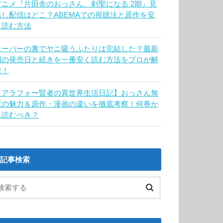
アニメ『片田舎のおっさん、剣聖になる 2期』見
逃し配信はどこ？ABEMAでの視聴法と原作を安
く読む方法
スーパーの裏でヤニ吸うふたりは完結した？最新
刊の発売日と続きを一番安く読む方法をプロが解
説！
【アラフォー賢者の異世界生活日記】おっさん無
双の魅力＆原作・漫画の違いを徹底考察！何巻か
ら読むべき？
記事検索