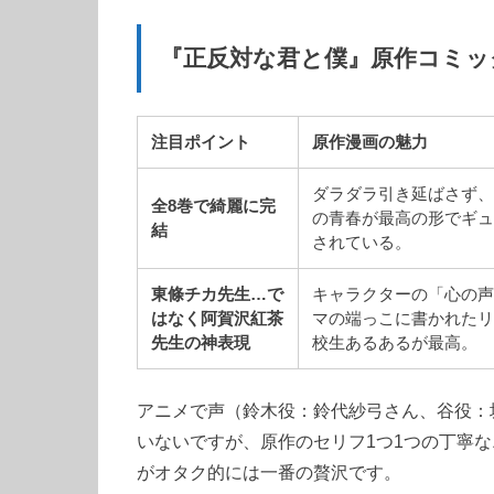
『正反対な君と僕』原作コミッ
注目ポイント
原作漫画の魅力
ダラダラ引き延ばさず
全8巻で綺麗に完
の青春が最高の形でギ
結
されている。
東條チカ先生…で
キャラクターの「心の
はなく阿賀沢紅茶
マの端っこに書かれた
先生の神表現
校生あるあるが最高。
アニメで声（鈴木役：鈴代紗弓さん、谷役：
いないですが、原作のセリフ1つ1つの丁寧
がオタク的には一番の贅沢です。