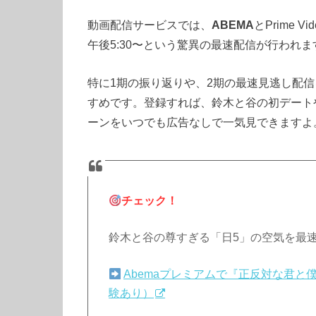
動画配信サービスでは、
ABEMA
とPrime 
午後5:30〜という驚異の最速配信が行われま
特に1期の振り返りや、2期の最速見逃し配
すめです。登録すれば、鈴木と谷の初デート
ーンをいつでも広告なしで一気見できますよ
チェック！
鈴木と谷の尊すぎる「日5」の空気を最
Abemaプレミアムで『正反対な君と
験あり）