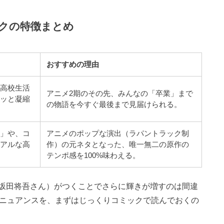
クの特徴まとめ
おすすめの理由
、高校生活
アニメ2期のその先、みんなの「卒業」まで
ュッと凝縮
の物語を今すぐ最後まで見届けられる。
声」や、コ
アニメのポップな演出（ラパントラック制
リアルな高
作）の元ネタとなった、唯一無二の原作の
テンポ感を100%味わえる。
坂田将吾さん）がつくことでさらに輝きが増すのは間違
なニュアンスを、まずはじっくりコミックで読んでおくの