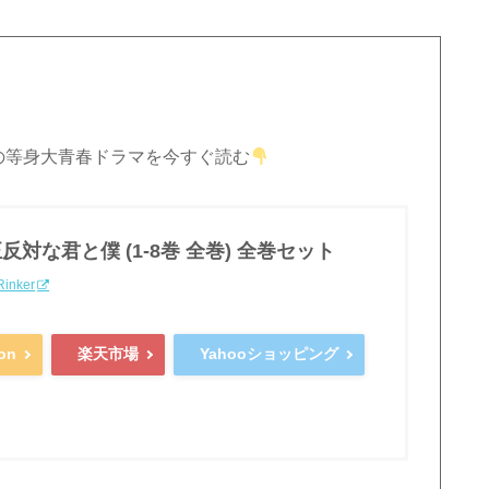
%の等身大青春ドラマを今すぐ読む
正反対な君と僕 (1-8巻 全巻) 全巻セット
Rinker
on
楽天市場
Yahooショッピング