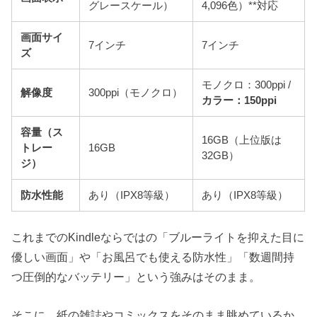
グレースケール）
4,096色）**対応
画面サイ
7インチ
7インチ
ズ
モノクロ：300ppi /
解像度
300ppi（モノクロ）
カラー：150ppi
容量（ス
16GB（上位版は
トレー
16GB
32GB）
ジ）
防水性能
あり（IPX8等級）
あり（IPX8等級）
これまでのKindleならではの「ブルーライトを抑えた目に
優しい画面」や「お風呂でも使える防水性」「数週間持
つ圧倒的なバッテリー」という強みはそのまま。
そこに、紙の雑誌やコミックスをそのまま眺めているか