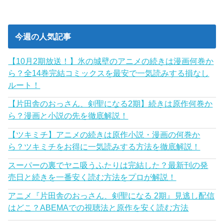
今週の人気記事
【10月2期放送！】氷の城壁のアニメの続きは漫画何巻か
ら？全14巻完結コミックスを最安で一気読みする損なし
ルート！
【片田舎のおっさん、剣聖になる2期】続きは原作何巻か
ら？漫画と小説の先を徹底解説！
【ツキミチ】アニメの続きは原作小説・漫画の何巻か
ら？ツキミチをお得に一気読みする方法を徹底解説！
スーパーの裏でヤニ吸うふたりは完結した？最新刊の発
売日と続きを一番安く読む方法をプロが解説！
アニメ『片田舎のおっさん、剣聖になる 2期』見逃し配信
はどこ？ABEMAでの視聴法と原作を安く読む方法