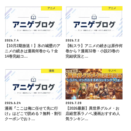
アニメ
アニメ
2026.7.4
2026.7.2
【10月2期放送！】氷の城壁のア
【転スラ】アニメの続きは原作何
ニメの続きは漫画何巻から？全
巻から？漫画32巻・小説23巻の
14巻完結コ…
完結状況と…
漫画
ラノベ
2026.6.24
2026.7.28
漫画『ここは俺に任せて先に行
【2026最新】異世界グルメ・お
け』はどこで読める？無料・割引
店経営系ラノベ,漫画おすすめ人
クーポンでおト…
気ランキン…