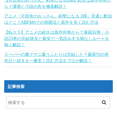
ら？漫画と小説の先を徹底解説！
アニメ『片田舎のおっさん、剣聖になる 2期』見逃し配信
はどこ？ABEMAでの視聴法と原作を安く読む方法
【転スラ】アニメの続きは原作何巻から？漫画32巻・小
説23巻の完結状況と最安で一気読みする損なしルートを
熱く解説！
スーパーの裏でヤニ吸うふたりは完結した？最新刊の発
売日と続きを一番安く読む方法をプロが解説！
記事検索