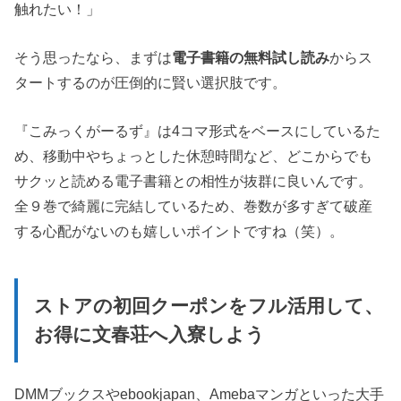
触れたい！」
そう思ったなら、まずは
電子書籍の無料試し読み
からス
タートするのが圧倒的に賢い選択肢です。
『こみっくがーるず』は4コマ形式をベースにしているた
め、移動中やちょっとした休憩時間など、どこからでも
サクッと読める電子書籍との相性が抜群に良いんです。
全９巻で綺麗に完結しているため、巻数が多すぎて破産
する心配がないのも嬉しいポイントですね（笑）。
ストアの初回クーポンをフル活用して、
お得に文春荘へ入寮しよう
DMMブックスやebookjapan、Amebaマンガといった大手