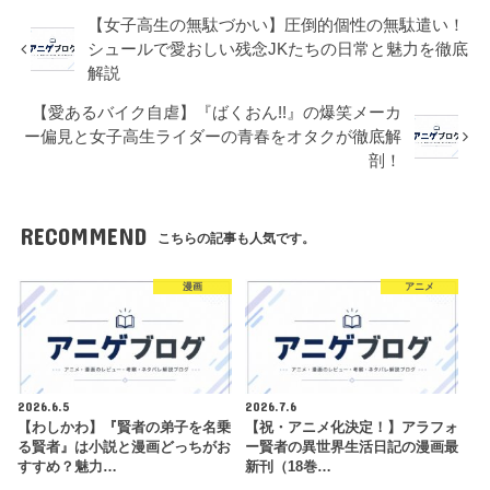
【女子高生の無駄づかい】圧倒的個性の無駄遣い！
シュールで愛おしい残念JKたちの日常と魅力を徹底
解説
【愛あるバイク自虐】『ばくおん!!』の爆笑メーカ
ー偏見と女子高生ライダーの青春をオタクが徹底解
剖！
RECOMMEND
こちらの記事も人気です。
漫画
アニメ
2026.6.5
2026.7.6
【わしかわ】『賢者の弟子を名乗
【祝・アニメ化決定！】アラフォ
る賢者』は小説と漫画どっちがお
ー賢者の異世界生活日記の漫画最
すすめ？魅力…
新刊（18巻…