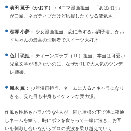
萌田 薫子（かおす）：
4コマ漫画担当。「あばばば」
が口癖。ネガティブだけど応援したくなる健気さ。
恋塚 小夢：
少女漫画担当。恋に恋するお調子者。かお
すちゃんの最高の理解者でスイーツ大好き。
色川 琉姫：
ティーンズラブ（TL）担当。本当は可愛い
児童文学が描きたいのに、なぜかTLで大人気のツンデ
レ姉御。
勝木 翼：
少年漫画担当。ネームに入るとキャラになり
きる、見た目も中身もイケメンな実力派。
作風も性格もバラバラな4人が、同じ屋根の下で時に夜通
しネームを練り、時にボツを食らって一緒に泣き、お互
いを刺激し合いながらプロの荒波を乗り越えていく