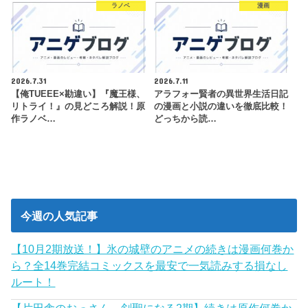
ラノベ
漫画
2026.7.31
2026.7.11
【俺TUEEE×勘違い】『魔王様、
アラフォー賢者の異世界生活日記
リトライ！』の見どころ解説！原
の漫画と小説の違いを徹底比較！
作ラノベ…
どっちから読…
今週の人気記事
【10月2期放送！】氷の城壁のアニメの続きは漫画何巻か
ら？全14巻完結コミックスを最安で一気読みする損なし
ルート！
【片田舎のおっさん、剣聖になる2期】続きは原作何巻か